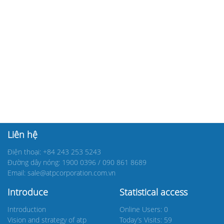
Liên hệ
Điện thoại: +84 243 253 5243
Đường dây nóng: 1900 0396 / 090 861 8689
Email: sale@atpcorporation.com.vn
Introduce
Statistical access
Introduction
Online Users: 0
Vision and strategy of atp
Today’s Visits: 59