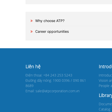
Why choose ATP?
Career opportunities
Liên hệ
Intro
Điện thoại: +84 243 253 5243
Introduc
Đường dây nóng: 1900 0396 / 090 861
Vision a
8689
People a
Email: sale@atpcorporation.com.vn
Librar
Docume
Catalog