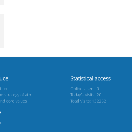
duce
Statistical access
tion
Online Users: 0
nd strategy of atp
Today’s Visits: 20
nd core values
Total Visits: 132252
y
nt