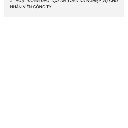
HOẠT ĐỘNG ĐÀO TẠO AN TOÀN VÀ NGHIỆP VỤ CHO
NHÂN VIÊN CÔNG TY