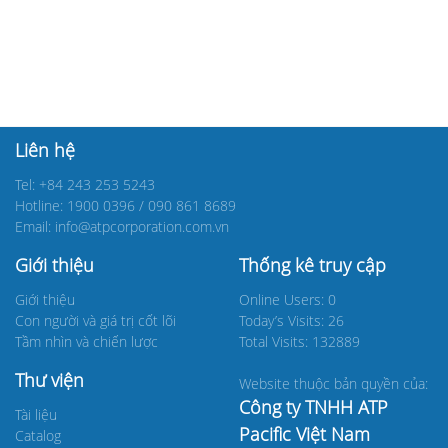
Liên hệ
Tel: +84 243 253 5243
Hotline: 1900 0396 / 090 861 8689
Email: info@atpcorporation.com.vn
Giới thiệu
Thống kê truy cập
Giới thiệu
Online Users: 0
Con người và giá trị cốt lõi
Today’s Visits: 26
Tầm nhìn và chiến lược
Total Visits: 132889
Thư viện
Website thuộc bản quyền của:
Công ty TNHH ATP
Tài liệu
Pacific Việt Nam
Catalog