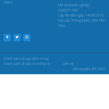
Video
Mã số doanh nghiệp:
2500571100
Cấp lần đầu ngày: 14/09/2016
Nơi cấp: Phòng ĐKKD Tỉnh Vĩnh
Phúc
Chính sách và quy định chung
Chính sách về bảo vệ thông tin
Liên hệ
@Copyright ATP 2025