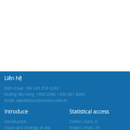
Liên hệ
Điện thoại: +84 243 253 5243
Đường dây nóng: 1900 0396 / 090 861 8689
Email: sale@atpcorporation.com.vn
Introduce
Statistical access
Introduction
Online Users: 0
Vision and strategy of atp
Today’s Visits: 25