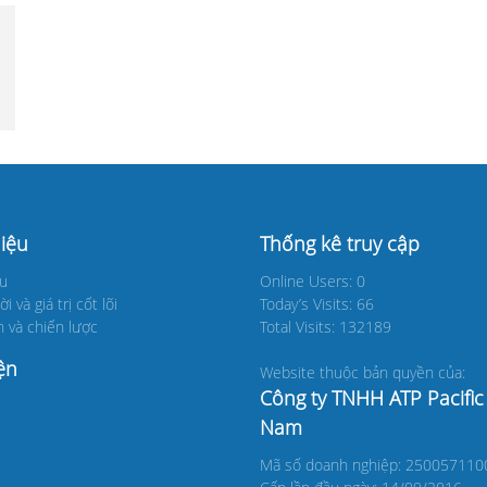
hiệu
Thống kê truy cập
ệu
Online Users: 0
 và giá trị cốt lõi
Today’s Visits: 66
 và chiến lược
Total Visits: 132189
ện
Website thuộc bản quyền của:
Công ty TNHH ATP Pacific 
Nam
Mã số doanh nghiệp: 250057110