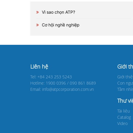
Vì sao chọn ATP?
Cơ hội nghề nghiệp
Liên hệ
Giới t
Tel: +84 243 253 5243
Giới thi
Hotline: 1900 0396 / 090 861 8689
Con người
Email: info@atpcorporation.com.vn
Tầm nhìn
Thư vi
Tài liệu
Catalog
Video