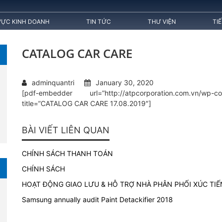
VỰC KINH DOANH
TIN TỨC
THƯ VIỆN
TI
CATALOG CAR CARE
adminquantri
January 30, 2020
[pdf-embedder url=”http://atpcorporation.com.vn/wp-co
title=”CATALOG CAR CARE 17.08.2019″]
BÀI VIẾT LIÊN QUAN
CHÍNH SÁCH THANH TOÁN
CHÍNH SÁCH
HOẠT ĐỘNG GIAO LƯU & HỖ TRỢ NHÀ PHÂN PHỐI XÚC TI
Samsung annually audit Paint Detackifier 2018