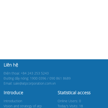
Liên hệ
Điện thoại: +84 243 253 5243
Đường dây nóng: 1900 0396 / 090 861 8689
Email: sale@atpcorporation.com.vn
Introduce
Statistical access
Introduction
Online Users: 0
Vision and strategy of atp
Today’s Visits: 18