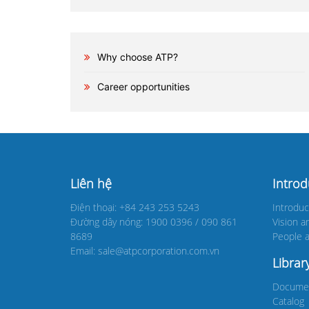
Why choose ATP?
Career opportunities
Liên hệ
Intro
Điện thoại: +84 243 253 5243
Introduc
Đường dây nóng: 1900 0396 / 090 861
Vision a
8689
People a
Email: sale@atpcorporation.com.vn
Librar
Docume
Catalog