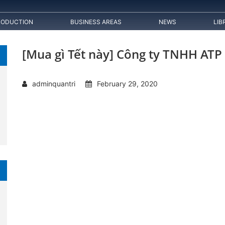
RODUCTION
BUSINESS AREAS
NEWS
LIB
[Mua gì Tết này] Công ty TNHH ATP
adminquantri
February 29, 2020