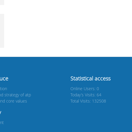
duce
Statistical access
tion
Online Users: 0
nd strategy of atp
Today’s Visits: 64
nd core values
Total Visits: 132508
y
nt