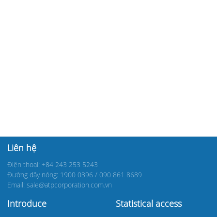
Liên hệ
Điện thoại: +84 243 253 5243
Đường dây nóng: 1900 0396 / 090 861 8689
Email: sale@atpcorporation.com.vn
Introduce
Statistical access