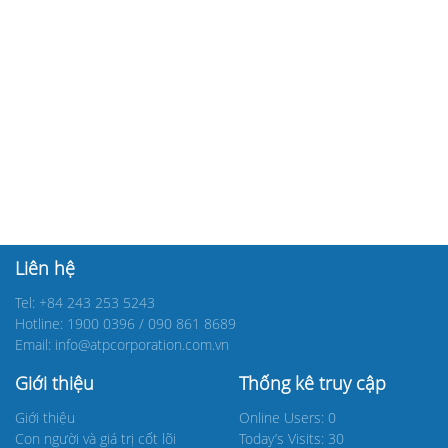
Liên hệ
Tel: +84 243 253 5243
Hotline: 1900 0396 / 090 861 8689
Email: info@atpcorporation.com.vn
Giới thiệu
Thống kê truy cập
Giới thiệu
Online Users: 0
Con người và giá trị cốt lõi
Today’s Visits: 30