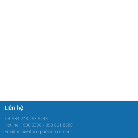
Liên hệ
Tel: +84 243 253 5243
Hotline: 1900 0396 / 090 861 8689
Email: info@atpcorporation.com.vn