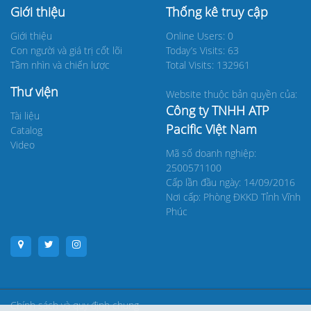
Giới thiệu
Thống kê truy cập
Giới thiệu
Online Users: 0
Con người và giá trị cốt lõi
Today’s Visits: 63
Tầm nhìn và chiến lược
Total Visits: 132961
Thư viện
Website thuộc bản quyền của:
Công ty TNHH ATP
Tài liệu
Pacific Việt Nam
Catalog
Video
Mã số doanh nghiệp:
2500571100
Cấp lần đầu ngày: 14/09/2016
Nơi cấp: Phòng ĐKKD Tỉnh Vĩnh
Phúc
Chính sách và quy định chung