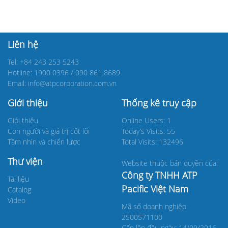
Liên hệ
Tel: +84 243 253 5243
Hotline: 1900 0396 / 090 861 8689
Email: info@atpcorporation.com.vn
Giới thiệu
Thống kê truy cập
Giới thiệu
Online Users: 1
Con người và giá trị cốt lõi
Today’s Visits: 55
Tầm nhìn và chiến lược
Total Visits: 132496
Thư viện
Website thuộc bản quyền của:
Công ty TNHH ATP
Tài liệu
Pacific Việt Nam
Catalog
Video
Mã số doanh nghiệp:
2500571100
Cấp lần đầu ngày: 14/09/2016