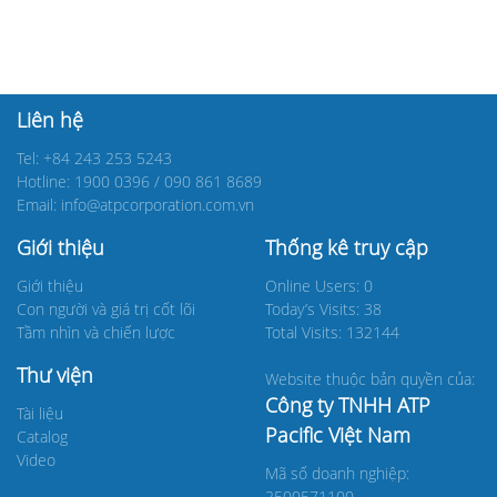
Liên hệ
Tel: +84 243 253 5243
Hotline: 1900 0396 / 090 861 8689
Email: info@atpcorporation.com.vn
Giới thiệu
Thống kê truy cập
Giới thiệu
Online Users: 0
Con người và giá trị cốt lõi
Today’s Visits: 38
Tầm nhìn và chiến lược
Total Visits: 132144
Thư viện
Website thuộc bản quyền của:
Công ty TNHH ATP
Tài liệu
Pacific Việt Nam
Catalog
Video
Mã số doanh nghiệp:
2500571100